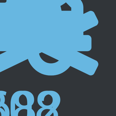
808
682