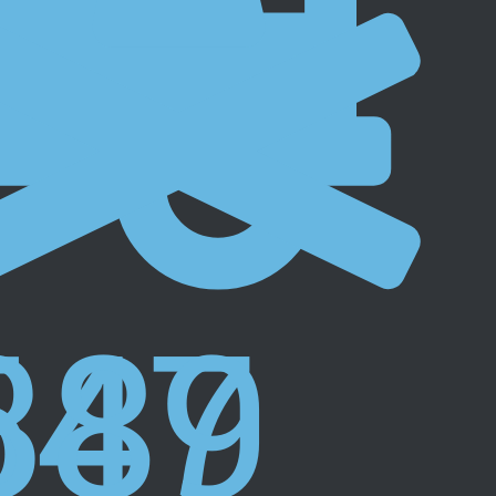
547
389