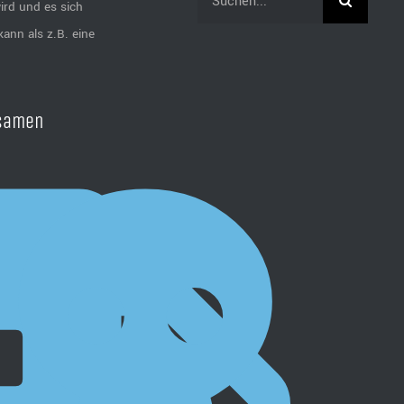
ird und es sich
nach:
kann als z.B. eine
gsamen