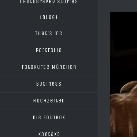
Photography Stories
Zeige
(blog)
grösseres
That’s me
Bild
Portfolio
Fotokurse München
Business
Hochzeiten
Die Fotobox
Kontakt