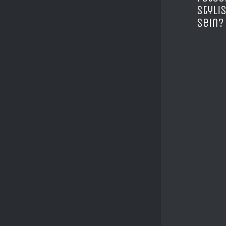
styli
sein?