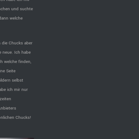
ischen und suchte
 dann welche
n die Chucks aber
e neue. Ich habe
ch welche finden,
ine Seite
ldern selbst
be ich mir nur
zeiten
nbieters
önlichen Chucks!