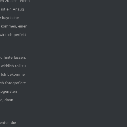
en zu sein. Wenn
 ist ein Anzug
e bayrische
en kommen, einen
wirklich perfekt
u hinterlassen.
irklich toll zu
n. Ich bekomme
ch fotografiere
ezogensten
nd, dann
enten die