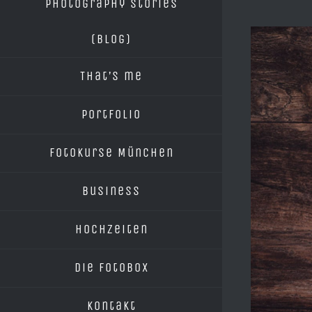
Photography Stories
Zeige
(blog)
grösseres
That’s me
Bild
Portfolio
Fotokurse München
Business
Hochzeiten
Die Fotobox
Kontakt