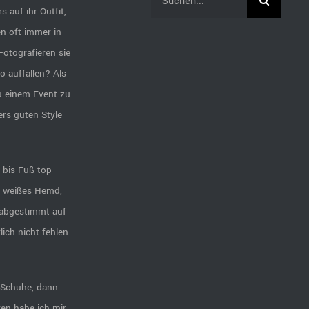
 auf ihr Outfit,
nach:
n oft immer in
otografieren sie
o auffallen? Als
u einem Event zu
rs guten Style
 bis Fuß top
in weißes Hemd,
 abgestimmt auf
lich nicht fehlen
e Schuhe, dann
ren habe ich mir