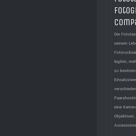
Fotog
Comp
Die Fototas
seinem Leb
Fotorucksäc
legitim, me
zu besitzen
Einsatzzwe
verschieden
Paarshootin
eine Kamera
Objektiven,
Accessoires,