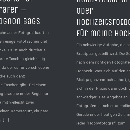
rafen –
oder
agnon Bags
Hochzeitsfoto
für meine Hoc
che Jeder Fotograf kauft in
en einige Fototaschen und
Ein schwierige Aufgabe, die a
ke. Es ist auch durchaus
Brautpaar gestellt wird. Die S
hrere Taschen gleichzeitig
nach dem richtigen Fotografen
, da der es für verschiedene
Hochzeit. Was sich auf den e
cke auch ganz
Blick ja ganz einfach anhört, 
e Taschen gibt. Bei einem
sich in der Praxis dann doch 
g brauche in der Regel nur
schwieriger. Das Angebot an
 mit vielleicht zwei
Fotografen ist schier unendlic
 einen Kameragurt, ein paar
Gerade in der heutigen Zeit, m
 [...]
jeder "Hobbyfotograf" zum