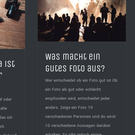
es Foto aus?
Was macht ein
 ist
gutes Foto aus?
r
Wer entscheidet ob ein Foto gut ist Ob
ein Foto als gut oder schlecht
empfunden wird, entscheidet jeder
f oder
anders. Zeige ein Foto 10
afie
verschiedenen Personen und du wirst
das ich
10 verschiedene Aussagen darüber
uch
erhalten. Es gibt jedoch einige