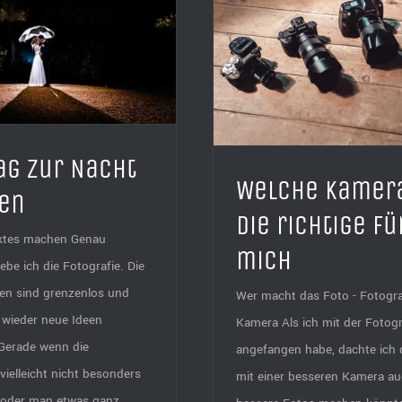
Was macht ein gut
che Kamera ist die richtige
für mich
ag zur Nacht
Welche Kamera
en
die richtige fü
ktes machen Genau
mich
ebe ich die Fotografie. Die
en sind grenzenlos und
Wer macht das Foto - Fotogra
wieder neue Ideen
Kamera Als ich mit der Fotogr
Gerade wenn die
angefangen habe, dachte ich 
elleicht nicht besonders
mit einer besseren Kamera a
t oder man etwas ganz