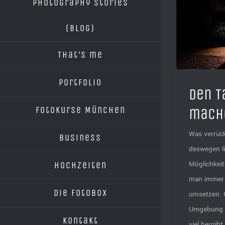
Photography Stories
(blog)
Den Tag zur Nacht machen
Wel
That’s me
Portfolio
Den T
Fotokurse München
mach
Was verrüc
Business
deswegen li
Möglichkeit
Hochzeiten
man immer 
Die Fotobox
umsetzen. 
Umgebung vi
Kontakt
viel hergib