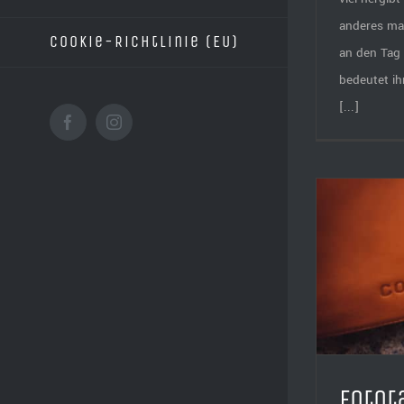
anderes mac
Cookie-Richtlinie (EU)
an den Tag
bedeutet ih
[...]
Facebook
Instagram
Fototasche für Fotografen –
Ho
Compagnon Bags
Fotot