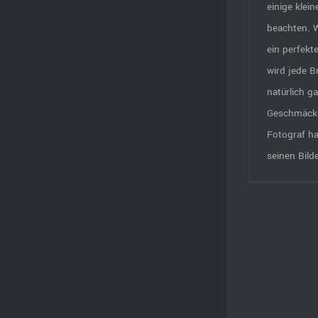
einige klein
beachten. 
ein perfekt
wird jede B
natürlich g
Geschmäcke
Fotograf ha
seinen Bilder