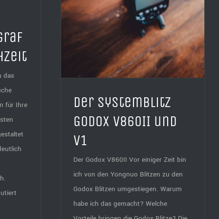
graf
hzeit
n das
uche
Der Systemblitz
 für Ihre
Godox V860II und
rsten
gestaltet
V1
deutlich
Der Godox V860II Vor einiger Zeit bin
ich von den Yongnuo Blitzen zu den
h.
Godox Blitzen umgestiegen. Warum
utiert
habe ich das gemacht? Welche
Vorteile bringen die Godox Blitze? Die