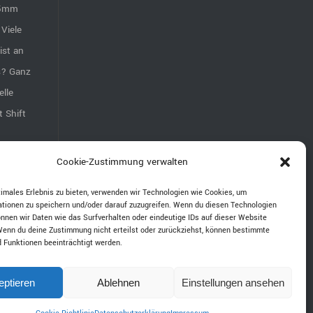
35mm
Viele
ist an
s? Ganz
elle
t Shift
Cookie-Zustimmung verwalten
timales Erlebnis zu bieten, verwenden wir Technologien wie Cookies, um
tionen zu speichern und/oder darauf zuzugreifen. Wenn du diesen Technologien
nnen wir Daten wie das Surfverhalten oder eindeutige IDs auf dieser Website
Wenn du deine Zustimmung nicht erteilst oder zurückziehst, können bestimmte
 Funktionen beeinträchtigt werden.
München
|
Impressum
|
Datenschutzerklärung
eptieren
Ablehnen
Einstellungen ansehen
gram