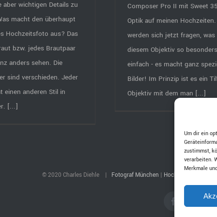
e aber wichtigen Details zu
Composer Pro II mit Sweet 
Was macht den überhaupt
Optik auf meinen Hochzeiten. 
es Hochzeitsfoto aus? Das
werden sich jetzt fragen, was 
raut bzw. jedes Brautpaar
diesem Objektiv so besonder
anz anders sehen. Die
einfach - es macht ganz spezi
r sind verschieden. Jeder
Bilder! Im Prinzip ist es ein Til
t einen anderen Stil in
Objektiv mit dem man [...]
. [...]
Um dir ein op
Geräteinforma
zustimmst, kö
verarbeiten. 
Merkmale und
© 2020 Charles Diehle |
Fotograf München
|
Hochzeitsfotograf 
Akz
Facebook
Insta