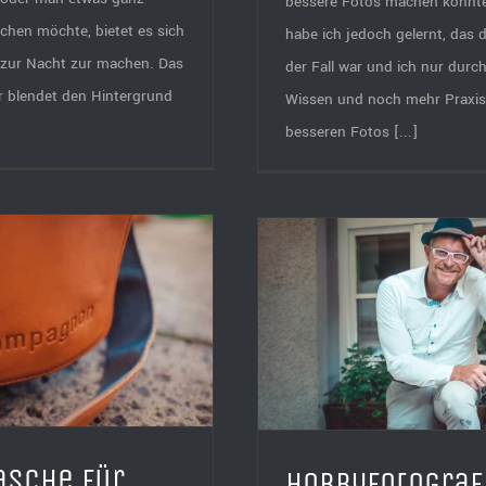
bessere Fotos machen könnte
hen möchte, bietet es sich
habe ich jedoch gelernt, das d
 zur Nacht zur machen. Das
der Fall war und ich nur durc
r blendet den Hintergrund
Wissen und noch mehr Praxis
besseren Fotos [...]
Hobbyfotograf oder
chzeitsfotograf für meine
Hochzeit
Der Systemblitz 
und V
asche für
Hobbyfotograf