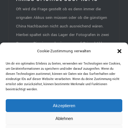
Oft wird die Frage gestellt ob es denn immer die
orignalen Akkus sein müssen oder ob die günstigen
China Nachbauten nicht auch ausreichend wären.
Hierbei spaltet sich das Lager der Fotografen in zwei
Gruppen. Die einen schwören nur auf Orignal Akkus,
Cookie-Zustimmung verwalten
da Sie Angst haben, das die Nachbauten nicht so
lange durchhalten, explodieren oder [...]
Um dir ein optimales Erlebnis zu bieten, verwenden wir Technologien wie Cookies,
um Geräteinformationen zu speichern und/oder darauf zuzugreifen. Wenn du
diesen Technologien zustimmst, können wir Daten wie das Surfverhalten oder
eindeutige IDs auf dieser Website verarbeiten. Wenn du deine Zustimmung nicht
erteilst oder zurückziehst, können bestimmte Merkmale und Funktionen
beeinträchtigt werden.
© 2020 Charles Diehle |
Fotograf München
|
Hochzeitsfotograf
Akzeptieren
München
|
Impressum
|
Datenschutzerklärung
Ablehnen